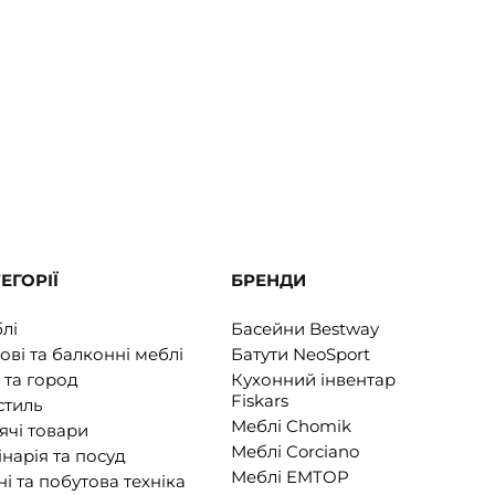
ЕГОРІЇ
БРЕНДИ
лі
Басейни Bestway
ові та балконні меблі
Батути NeoSport
 та город
Кухонний інвентар
Fiskars
стиль
Меблі Chomik
ячі товари
Меблі Corciano
інарія та посуд
Меблі EMTOP
ні та побутова техніка