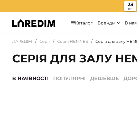
23
дн
Каталог
Бренди
В ная
ЛАРЕДІМ
Серії
Серія HEMNES
Серія для залу HE
СЕРІЯ ДЛЯ ЗАЛУ HE
В НАЯВНОСТІ
ПОПУЛЯРНІ
ДЕШЕВШЕ
ДОР