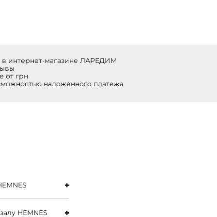
е в интернет-магазине ЛАРЕДИМ
зывы
е от грн
озможностью наложенного платежа
у HEMNES
я залу HEMNES