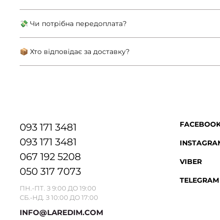
💸 Чи потрібна передоплата?
📦 Хто відповідає за доставку?
FACEBOO
093 171 3481
093 171 3481
INSTAGRA
067 192 5208
VIBER
050 317 7073
TELEGRAM
ПН.-ПТ. З 9:00 ДО 19:00
СБ.-НД. З 10:00 ДО 17:00
INFO@LAREDIM.COM