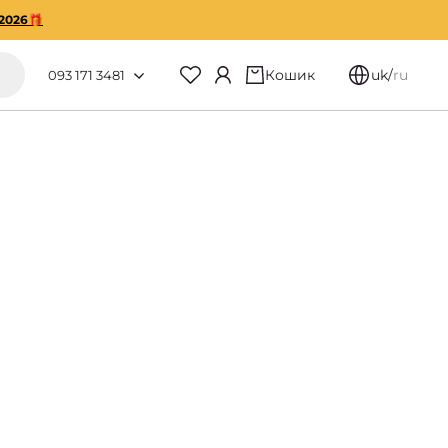
2026🎁
Кошик
uk
/
ru
093 171 3481