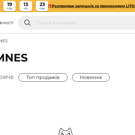
19
13
23
🎁Розпродаж залишків за промокодом LITO
год
хв
сек
вності
MNES
MNES
ОЖЧЕ
Топ продажів
Новинка