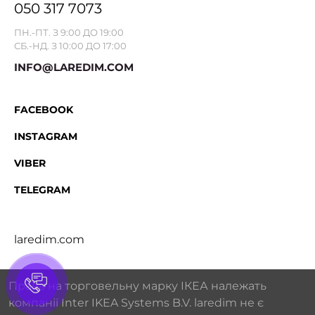
050 317 7073
ПН.-ПТ. З 9:00 ДО 19:00
СБ.-НД. З 10:00 ДО 17:00
INFO@LAREDIM.COM
FACEBOOK
INSTAGRAM
VIBER
TELEGRAM
laredim.com
Права на торговельну марку IКЕА належать
компанії Inter IKEA Systems B.V. laredim не є