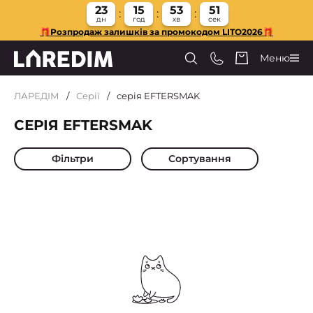
23
15
53
51
дн
год
хв
сек
🎁Розпродаж залишків за промокодом LITO2026🎁
Меню
ЛАРЕДІМ
Серії
серія EFTERSMAK
СЕРІЯ EFTERSMAK
Фільтри
Сортування