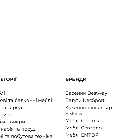
ЕГОРІЇ
БРЕНДИ
лі
Басейни Bestway
ові та балконні меблі
Батути NeoSport
 та город
Кухонний інвентар
Fiskars
стиль
Меблі Chomik
ячі товари
Меблі Corciano
інарія та посуд
Меблі EMTOP
ні та побутова техніка