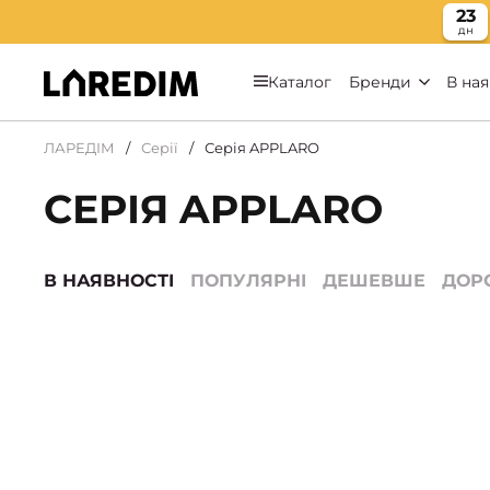
23
дн
Каталог
Бренди
В ная
ЛАРЕДІМ
Серії
Серія APPLARO
СЕРІЯ APPLARO
В НАЯВНОСТІ
ПОПУЛЯРНІ
ДЕШЕВШЕ
ДОР