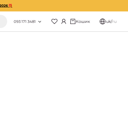
2026🎁
Кошик
uk
/
ru
093 171 3481