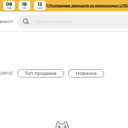
08
18
12
🎁Розпродаж залишків за промокодом LITO
год
хв
сек
вності
ОЖЧЕ
Топ продажів
Новинка