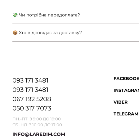
💸 Чи потрібна передоплата?
📦 Хто відповідає за доставку?
FACEBOO
093 171 3481
093 171 3481
INSTAGRA
067 192 5208
VIBER
050 317 7073
TELEGRAM
ПН.-ПТ. З 9:00 ДО 19:00
СБ.-НД. З 10:00 ДО 17:00
INFO@LAREDIM.COM