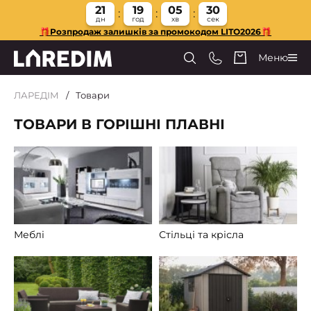
21
19
05
29
дн
год
хв
сек
🎁Розпродаж залишків за промокодом LITO2026🎁
Меню
ЛАРЕДІМ
Товари
ТОВАРИ В ГОРІШНІ ПЛАВНІ
Меблі
Стільці та крісла