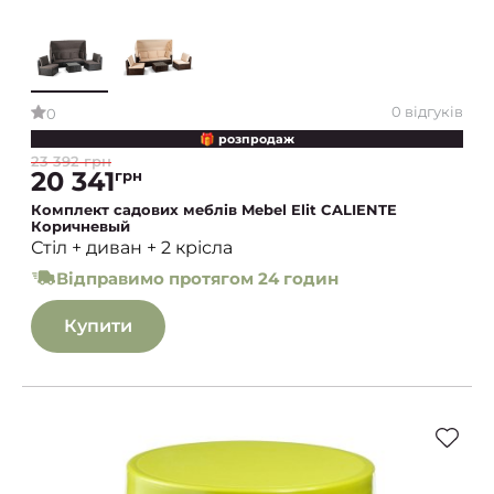
0 відгуків
0
🎁 розпродаж
23 392 грн
20 341
грн
Комплект садових меблів Mebel Elit CALIENTE
Коричневый
Стіл + диван + 2 крісла
Відправимо протягом 24 годин
Купити