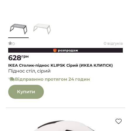
0 відгуків
0
🎁 розпродаж
628
грн
IKEA Столик-піднос KLIPSK Сірий (ИКЕА КЛИПСК)
Піднос стіл, сірий
Відправимо протягом 24 годин
Купити