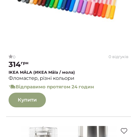
0 відгуків
0
314
грн
IKEA MÅLA (ИКЕА Måla / мола)
Фломастер, різні кольори
Відправимо протягом 24 годин
Купити