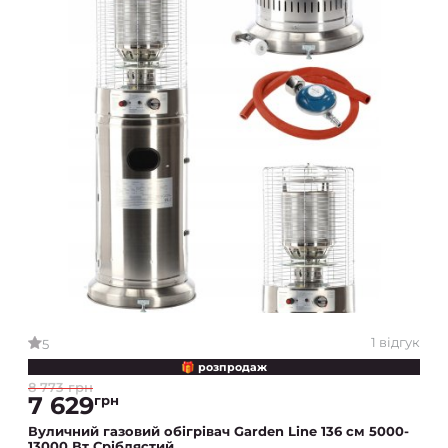
1 відгук
5
🎁 розпродаж
8 773 грн
7 629
грн
Вуличний газовий обігрівач Garden Line 136 см 5000-
13000 Вт Сріблястий