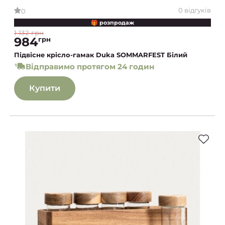
0 відгуків
0
🎁 розпродаж
1 132 грн
984
грн
Підвісне крісло-гамак Duka SOMMARFEST Білий
Відправимо протягом 24 годин
Купити