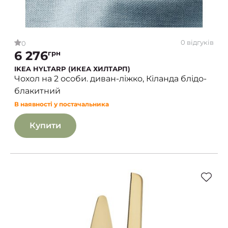
0 відгуків
0
6 276
грн
IKEA HYLTARP (ИКЕА ХИЛТАРП)
Чохол на 2 особи. диван-ліжко, Кіланда блідо-
блакитний
В наявності у постачальника
Купити