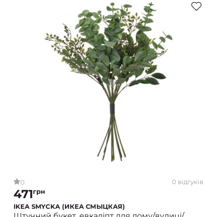
0 відгуків
0
471
грн
IKEA SMYCKA (ИКЕА СМЫЦКАЯ)
Штучний букет, евкаліпт для дому/вулиці/