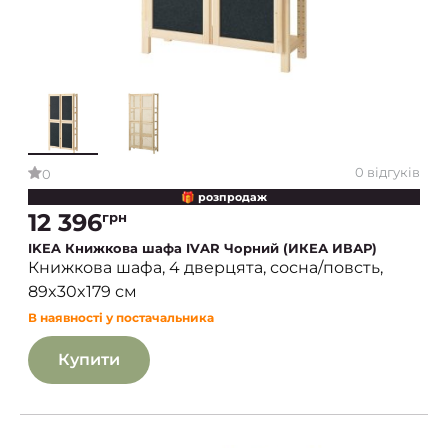
0 відгуків
0
🎁 розпродаж
12 396
грн
IKEA Книжкова шафа IVAR Чорний (ИКЕА ИВАР)
Книжкова шафа, 4 дверцята, сосна/повсть,
89x30x179 см
В наявності у постачальника
Купити