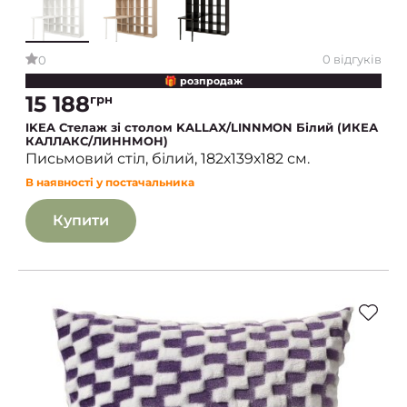
0 відгуків
0
🎁 розпродаж
15 188
грн
IKEA Стелаж зі столом KALLAX/LINNMON Білий (ИКЕА
КАЛЛАКС/ЛИННМОН)
Письмовий стіл, білий, 182х139х182 см.
В наявності у постачальника
Купити