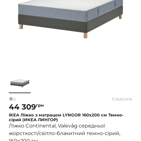
0 відгуків
0
44 309
грн
IKEA Ліжко з матрацом LYNGOR 160х200 см Темно-
сірий (ИКЕА ЛИНГОР)
Ліжко Continental, Valevåg середньої
жорсткості/світло-блакитний темно-сірий,
160x200 см