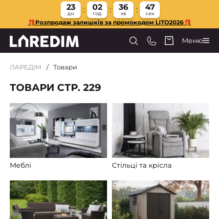
23
02
36
46
дн
год
хв
сек
🎁Розпродаж залишків за промокодом LITO2026🎁
Меню
ЛАРЕДІМ
Товари
ТОВАРИ СТР. 229
Меблі
Стільці та крісла