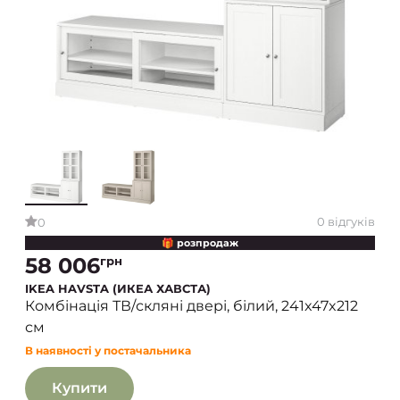
0 відгуків
0
🎁 розпродаж
58 006
грн
IKEA HAVSTA (ИКЕА ХАВСТА)
Комбінація ТВ/скляні двері, білий, 241x47x212
см
В наявності у постачальника
Купити