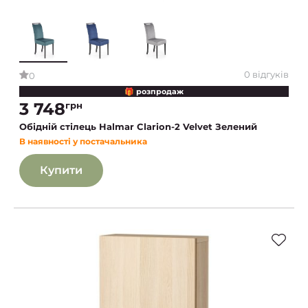
0 відгуків
0
🎁 розпродаж
3 748
грн
Обідній стілець Halmar Clarion-2 Velvet Зелений
В наявності у постачальника
Купити