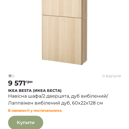
0 відгуків
0
9 571
грн
IKEA BESTA (ИКЕА БЕСТА)
Навісна шафа/2 дверцята, дуб вибілений/
Лаппвікен вибілений дуб, 60x22x128 см
В наявності у постачальника
Купити