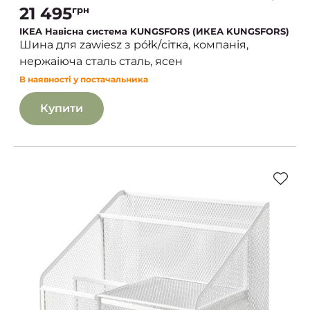
21 495
грн
IKEA Навісна система KUNGSFORS (ИКЕА KUNGSFORS)
Шина для zawiesz з półk/сітка, компанія,
нержаіюча сталь сталь, ясен
В наявності у постачальника
Купити