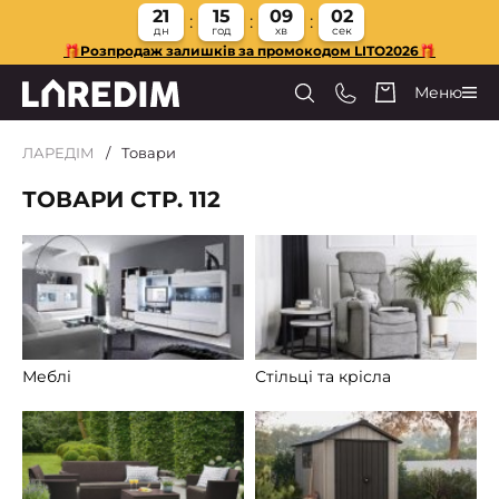
21
15
09
01
дн
год
хв
сек
🎁Розпродаж залишків за промокодом LITO2026🎁
Меню
ЛАРЕДІМ
Товари
ТОВАРИ СТР. 112
Меблі
Стільці та крісла