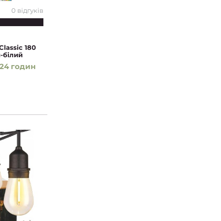
0 відгуків
lassic 180
-білий
24 годин