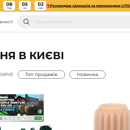
08
05
01
🎁Розпродаж залишків за промокодом LITO
год
хв
сек
вності
НЯ В КИЄВІ
ОЖЧЕ
Топ продажів
Новинка