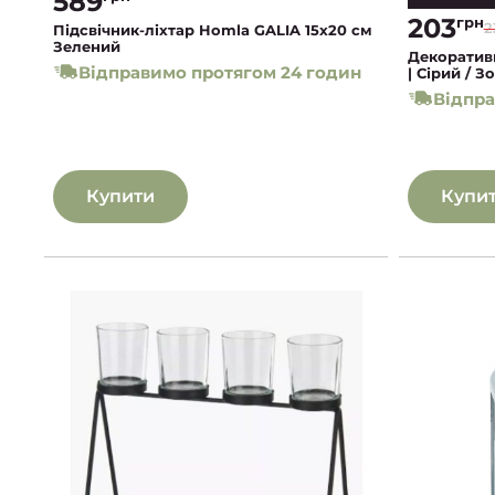
589
203
грн
2
Підсвічник-ліхтар Homla GALIA 15x20 см
Зелений
Декоратив
Відправимо протягом 24 годин
| Сірий / З
Відпра
Купити
Купи