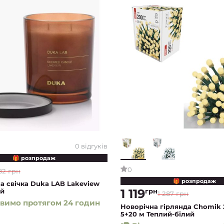
0 відгуків
🎁 розпродаж
0
82 грн
🎁 розпродаж
а свічка Duka LAB Lakeview
1 119
грн
й
1 287 грн
вимо протягом 24 годин
Новорічна гірлянда Chomik
5+20 м Теплий-білий