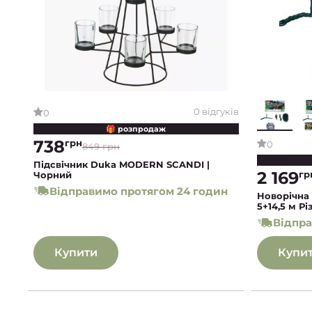
0 відгуків
0
🎁 розпродаж
738
грн
0
849 грн
Підсвічник Duka MODERN SCANDI |
2 169
гр
Чорний
Відправимо протягом 24 годин
Новорічна
5+14,5 м Р
Відпра
Купити
Купи