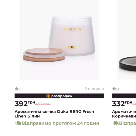
0 відгуків
0
0
🎁 розпродаж
392
332
грн
грн
451 грн
3
Ароматична свічка Duka BERG Fresh
Ароматичн
Linen Білий
Коричневи
Відправимо протягом 24 годин
Відпра