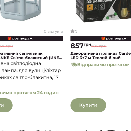
0 відгуків
0
🎁 розпродаж
🎁 розпродаж
857
грн
57 грн
986 грн
ративний світильник
Декоративна гірлянда Garden
KE Світло-блакитний (ИКЕА
LED 3+7 м Теплий-білий
НКЕ)
вна світлодіодна
Відправимо протягом 
 лампа, для вулиці/ліхтар
йках світло-блакитна, 17
вимо протягом 24 годин
ти
Купити