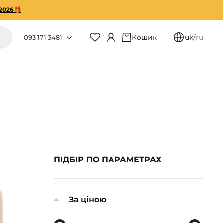
2026🎁
Кошик
uk
/
ru
093 171 3481
ПІДБІР ПО ПАРАМЕТРАХ
За ціною