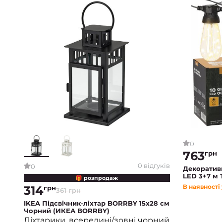
0
763
грн
0 відгуків
0
Декоративн
LED 3+7 м 
🎁 розпродаж
В наявності
314
грн
361 грн
IKEA Підсвічник-ліхтар BORRBY 15х28 см
Чорний (ИКЕА BORRBY)
Ліхтарики, всередині/зовні чорний