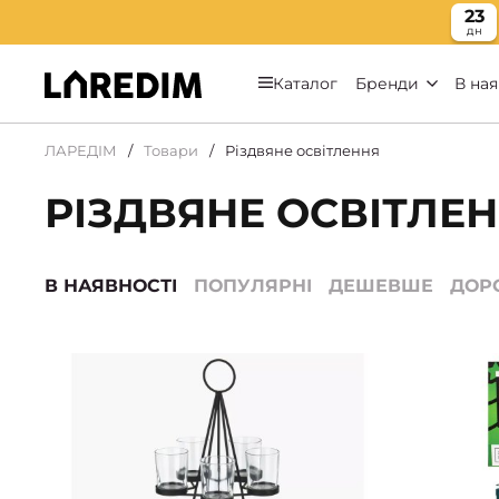
23
дн
Каталог
Бренди
В ная
ЛАРЕДІМ
Товари
Різдвяне освітлення
РІЗДВЯНЕ ОСВІТЛЕН
В НАЯВНОСТІ
ПОПУЛЯРНІ
ДЕШЕВШЕ
ДОР