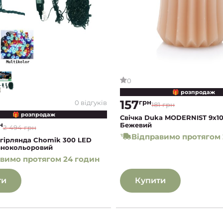
0
🎁 розпродаж
157
грн
0 відгуків
181 грн
🎁 розпродаж
Свічка Duka MODERNIST 9x10,
н
Бежевий
2 494 грн
Відправимо протягом 
 гірлянда Chomik 300 LED
ізнокольоровий
вимо протягом 24 годин
ти
Купити