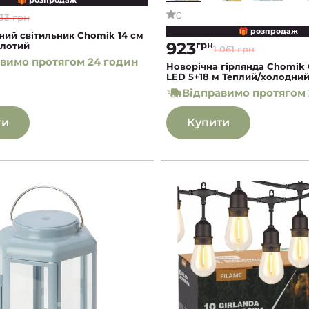
0
33 грн
🎁 розпродаж
ний світильник Chomik 14 см
923
грн
олотий
1 061 грн
вимо протягом 24 годин
Новорічна гірлянда Chomik C
LED 5+18 м Теплий/холодний
Відправимо протягом 
ти
Купити