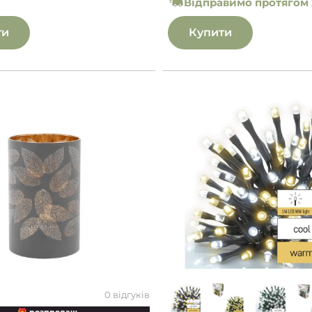
Відправимо протягом 
ти
Купити
0 відгуків
🎁 розпродаж