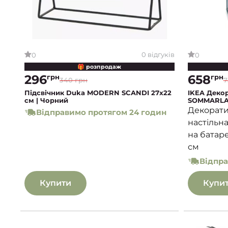
0 відгуків
0
0
🎁 розпродаж
296
658
грн
грн
340 грн
7
Підсвічник Duka MODERN SCANDI 27x22
IKEA Деко
см | Чорний
SOMMARLAN
СОММАРЛА
Декорати
Відправимо протягом 24 годин
настільна
на батаре
см
Відпра
Купити
Купи