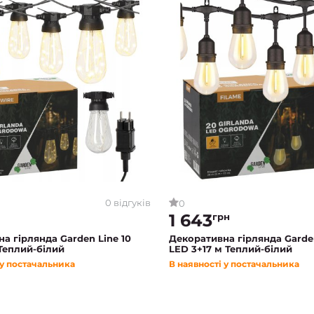
0 відгуків
0
1 643
грн
а гірлянда Garden Line 10
Декоративна гірлянда Garde
Теплий-білий
LED 3+17 м Теплий-білий
 у постачальника
В наявності у постачальника