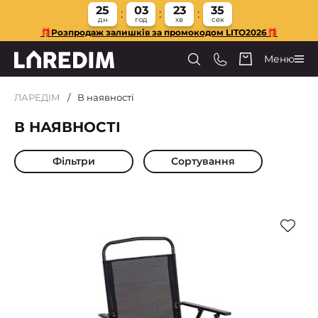
25
03
23
34
дн
год
хв
сек
🎁Розпродаж залишків за промокодом LITO2026🎁
Меню
ЛАРЕДІМ
В наявності
В НАЯВНОСТІ
Фільтри
Сортування