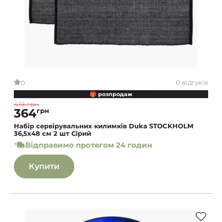
0 відгуків
0
🎁 розпродаж
419 грн
364
грн
Набір сервірувальних килимків Duka STOCKHOLM
36,5х48 см 2 шт Сірий
Відправимо протягом 24 годин
Купити