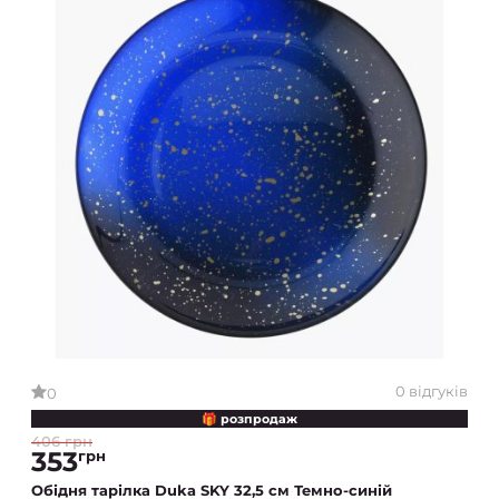
0 відгуків
0
🎁 розпродаж
406 грн
353
грн
Обідня тарілка Duka SKY 32,5 см Темно-синій