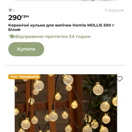
0 відгуків
0
290
грн
Керамічні кульки для випічки Homla MOLLIS 500 г
Білий
Відправимо протягом 24 годин
Купити
топ продажів