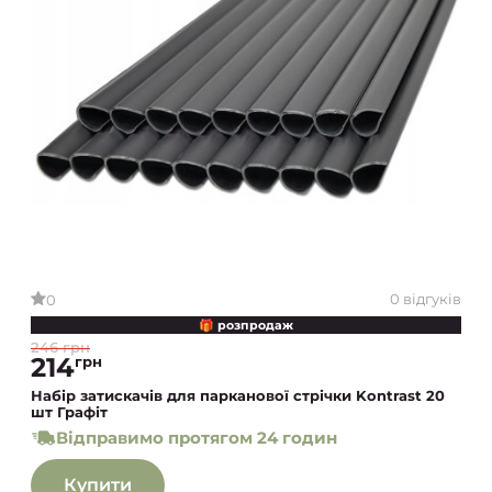
0 відгуків
0
🎁 розпродаж
246 грн
214
грн
Набір затискачів для парканової стрічки Kontrast 20
шт Графіт
Відправимо протягом 24 годин
Купити