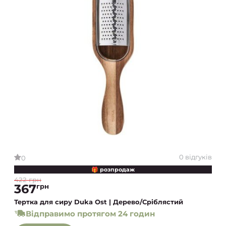
0 відгуків
0
🎁 розпродаж
422 грн
367
грн
Тертка для сиру Duka Ost | Дерево/Сріблястий
Відправимо протягом 24 годин