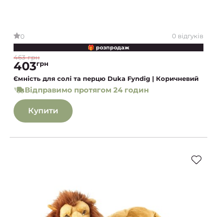
0 відгуків
0
🎁 розпродаж
463 грн
403
грн
Ємність для солі та перцю Duka Fyndig | Коричневий
Відправимо протягом 24 годин
Купити