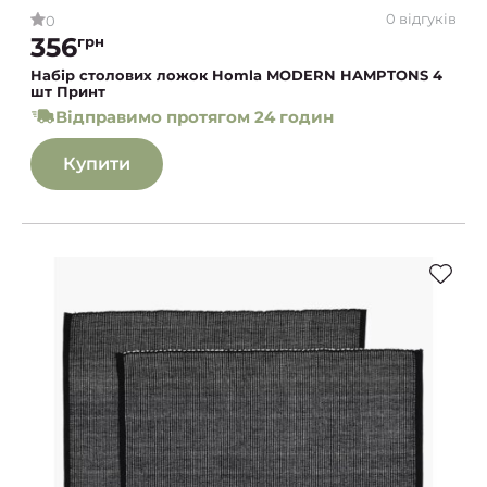
0 відгуків
0
356
грн
Набір столових ложок Homla MODERN HAMPTONS 4
шт Принт
Відправимо протягом 24 годин
Купити