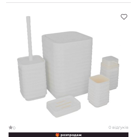
0 відгуків
0
🎁 розпродаж