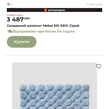
0 відгуків
0
🎁 розпродаж
3 662 грн
3 487
грн
Складаний шезлонг Mebel Elit ERIC Сірий
Відправимо протягом 24 годин
Купити