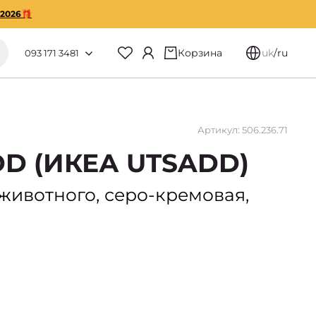
O2026🎁
Корзина
uk
/
ru
093 171 3481
Артикул: 506.236.71
DD (ИКЕА UTSADD)
животного, серо-кремовая,