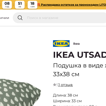
08
51
17
🎁 Распродажа остатков за промокодом LIT
год
хв
сек
личии
Ikea
IKEA UTSA
Подушка в виде 
33x38 см
5
1 отзыв
Длина: 38 см
Ширина: 33 см