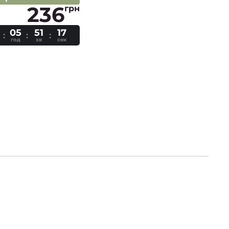
236
грн
05
51
16
год
хв
сек