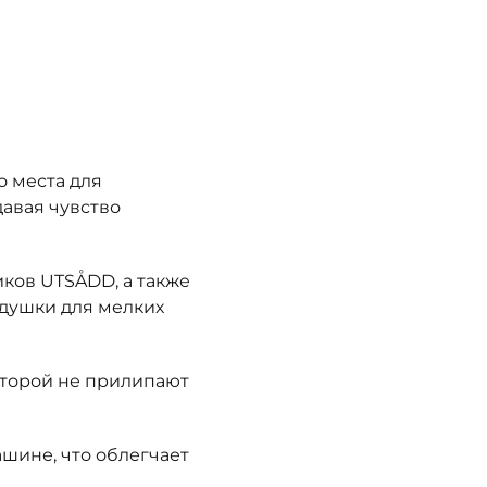
 места для
давая чувство
ков UTSÅDD, а также
одушки для мелких
оторой не прилипают
ашине, что облегчает