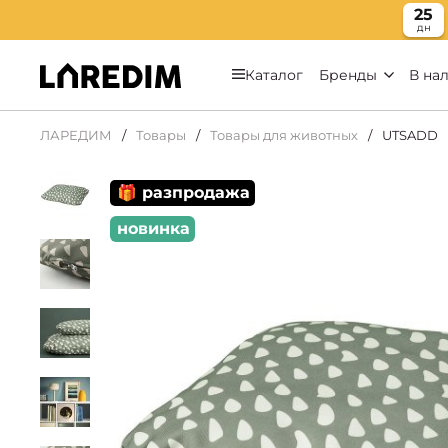
25
дн
Каталог
Бренды
В на
ЛАРЕДИМ
Товары
Товары для животных
UTSADD
🎁 разпродажа
новинка