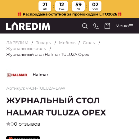
21
12
59
01
дн
год
хв
сек
🎁 Распродажа остатков за промокодом LITO2026🎁
Меню
ЛАРЕДИМ
Товары
Мебель
Столы
Журнальные столы
Журнальный стол Halmar TULUZA Орех
Halmar
Артикул: V-CH-TULUZA-LAW
ЖУРНАЛЬНЫЙ СТОЛ
HALMAR TULUZA ОРЕХ
0
0 отзывов