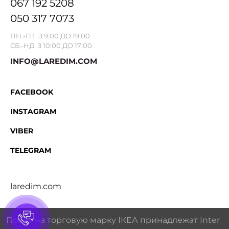
067 192 5208
050 317 7073
ПН.-ПТ. З 9:00 ДО 19:00
СБ.-НД. З 10:00 ДО 17:00
INFO@LAREDIM.COM
FACEBOOK
INSTAGRAM
VIBER
TELEGRAM
laredim.com
Права на торговую марку IКЕА принадлежат Inter