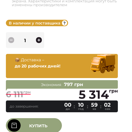
экрана. Характеристики и комплектация могут быть
изменены производителем
В наличии у поставщика
📦 Доставка –
до 20 рабочих дней!
797 грн
Экономия
5 314
грн
6 111
грн
00
10
59
02
до завершения:
дн
год
хв
сек
КУПИТЬ