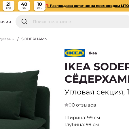
21
40
09
🎁 Распродажа остатков за промокодом LIT
год
хв
сек
личии
 диваны
SODERHAMN
Ikea
IKEA SODE
СЁДЕРХАМ
Угловая секция,
0
0 отзывов
Ширина: 99 см
Глубина: 99 см