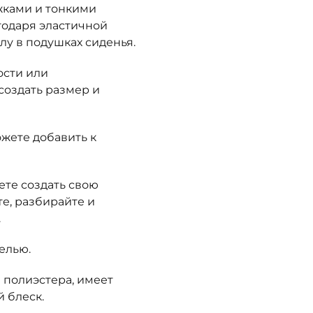
жками и тонкими
годаря эластичной
у в подушках сиденья.
ости или
создать размер и
жете добавить к
те создать свою
е, разбирайте и
.
елью.
и полиэстера, имеет
 блеск.