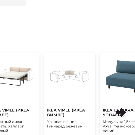
A VIMLE (ИКЕА
IKEA VIMLE (ИКЕА
IKEA UPPAKRA
ЛЕ)
ВИМЛЕ)
УППАКРА)
стный диван-
Угловая секция,
Модуль на 1,5 че
ать, Халларп
Гуннаред бежевый
Axvall темно-сер
евый
синий