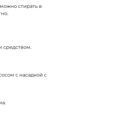
 можно стирать в
тно.
 средством.
осом с насадкой с
ма.