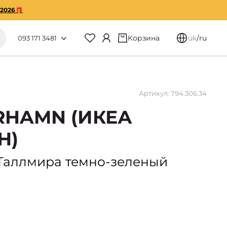
O2026🎁
Корзина
uk
/
ru
093 171 3481
Артикул: 794.306.34
RHAMN (ИКЕА
Н)
 Таллмира темно-зеленый