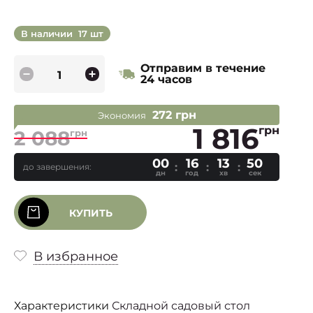
В наличии
17 шт
Отправим в течение
24 часов
272 грн
Экономия
1 816
грн
2 088
грн
00
16
13
50
до завершения:
дн
год
хв
сек
КУПИТЬ
В избранное
Характеристики
Складной садовый стол