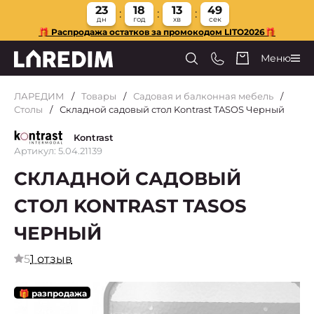
23
18
13
49
дн
год
хв
сек
🎁 Распродажа остатков за промокодом LITO2026🎁
Меню
ЛАРЕДИМ
Товары
Садовая и балконная мебель
Столы
Складной садовый стол Kontrast TASOS Черный
Kontrast
Артикул: 5.04.21139
СКЛАДНОЙ САДОВЫЙ
СТОЛ KONTRAST TASOS
ЧЕРНЫЙ
5
1 отзыв
🎁 разпродажа