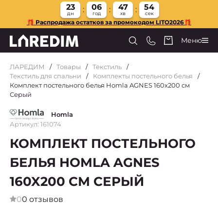
23
06
47
53
дн
год
хв
сек
🎁 Распродажа остатков за промокодом LITO2026🎁
Меню
ЛАРЕДИМ
Товары
Текстиль
Текстиль для спальни
Комплекты постельного белья
Комплект постельного белья Homla AGNES 160x200 см
Серый
Homla
Артикул: 161074
КОМПЛЕКТ ПОСТЕЛЬНОГО
БЕЛЬЯ HOMLA AGNES
160X200 СМ СЕРЫЙ
0
0 отзывов