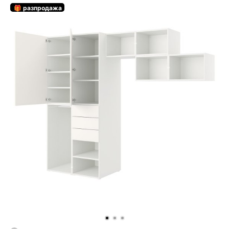
🎁 разпродажа