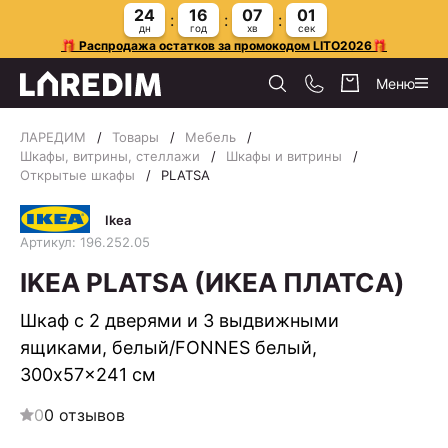
24
16
07
01
дн
год
хв
сек
🎁 Распродажа остатков за промокодом LITO2026🎁
Меню
ЛАРЕДИМ
Товары
Мебель
Шкафы, витрины, стеллажи
Шкафы и витрины
Открытые шкафы
PLATSA
Ikea
Артикул: 196.252.05
IKEA PLATSA (ИКЕА ПЛАТСА)
Шкаф с 2 дверями и 3 выдвижными
ящиками, белый/FONNES белый,
300x57x241 см
0
0 отзывов