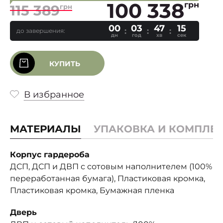
100 338
грн
115 389
грн
00
03
47
14
до завершения:
дн
год
хв
сек
КУПИТЬ
В избранное
МАТЕРИАЛЫ
УПАКОВКА И КОМПЛЕ
Корпус гардероба
ДСП, ДСП и ДВП с сотовым наполнителем (100%
переработанная бумага), Пластиковая кромка,
Пластиковая кромка, Бумажная пленка
Дверь