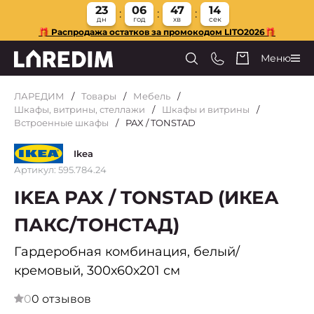
23
06
47
14
дн
год
хв
сек
🎁 Распродажа остатков за промокодом LITO2026🎁
Меню
ЛАРЕДИМ
Товары
Мебель
Шкафы, витрины, стеллажи
Шкафы и витрины
Встроенные шкафы
PAX / TONSTAD
Ikea
Артикул: 595.784.24
IKEA PAX / TONSTAD (ИКЕА
ПАКС/ТОНСТАД)
Гардеробная комбинация, белый/
кремовый, 300х60х201 см
0
0 отзывов