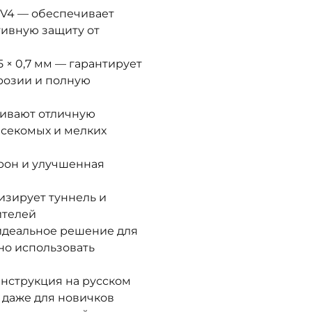
UV4 — обеспечивает
тивную защиту от
 × 0,7 мм — гарантирует
ррозии и полную
чивают отличную
секомых и мелких
орон и улучшенная
изирует туннель и
ителей
идеальное решение для
но использовать
нструкция на русском
 даже для новичков