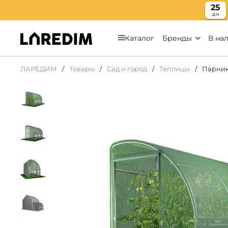
25
дн
Каталог
Бренды
В на
ЛАРЕДИМ
Товары
Сад и город
Теплицы
Парник