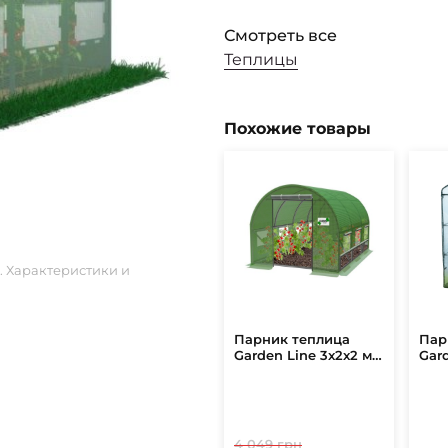
Смотреть все
Теплицы
Похожие товары
. Характеристики и
Парник теплица
Пар
Garden Line 3x2x2 м
Gar
Зеленый
140
Бел
4 049 грн