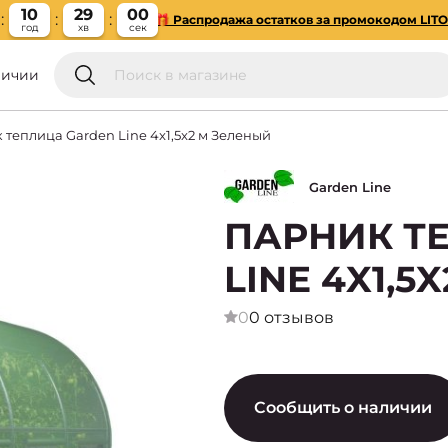
10
28
59
🎁 Распродажа остатков за промокодом LIT
год
хв
сек
личии
 теплица Garden Line 4x1,5x2 м Зеленый
Garden Line
ПАРНИК Т
LINE 4X1,5
0
0 отзывов
Сообщить о наличии