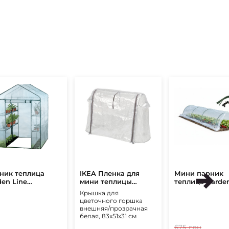
ник теплица
IKEA Пленка для
Мини парник
den Line
мини теплицы
теплица Garden
x140x200 см
ASPAREN Белый
600х50х50 см
Крышка для
ый
(ИКЕА АСПАРЕН)
Прозрачный
цветочного горшка
внешняя/прозрачная
белая, 83x51x31 см
675 грн