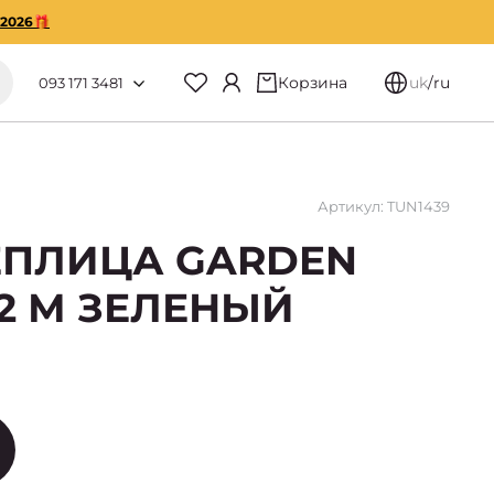
O2026🎁
Корзина
uk
/
ru
093 171 3481
Артикул: TUN1439
ЕПЛИЦА GARDEN
X2 М ЗЕЛЕНЫЙ