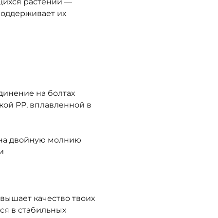
щихся растений —
 поддерживает их
единение на болтах
ткой PP, вплавленной в
я на двойную молнию
и
овышает качество твоих
ся в стабильных