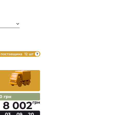
 поставщика
12 шт
00 грн
8 002
грн
03
09
19