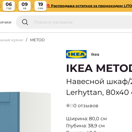
06
09
18
🎁 Распродажа остатков за промокодом LIT
год
хв
сек
личии
ьные кухни
METOD
Ikea
IKEA METO
Навесной шкаф/2
Lerhyttan, 80x40
0
0 отзывов
Ширина: 80,0 см
Глубина: 38,9 см