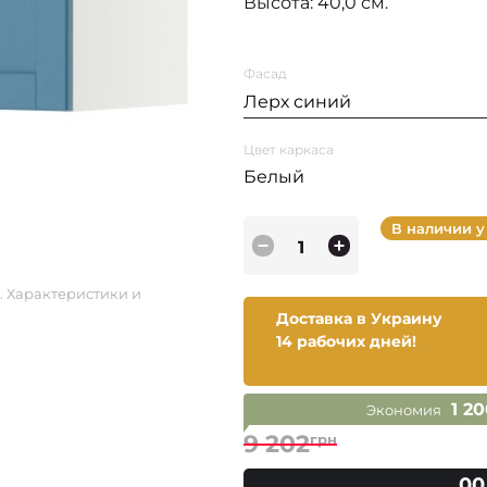
Высота: 40,0 см.
Фасад
Лерх синий
Цвет каркаса
Белый
В наличии у
. Характеристики и
Доставка в Украину
14 рабочих дней!
1 2
Экономия
9 202
грн
00