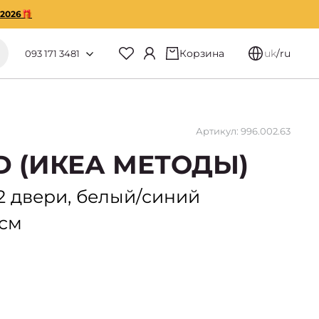
O2026🎁
Корзина
uk
/
ru
093 171 3481
Артикул: 996.002.63
D (ИКЕА МЕТОДЫ)
 двери, белый/синий
 см