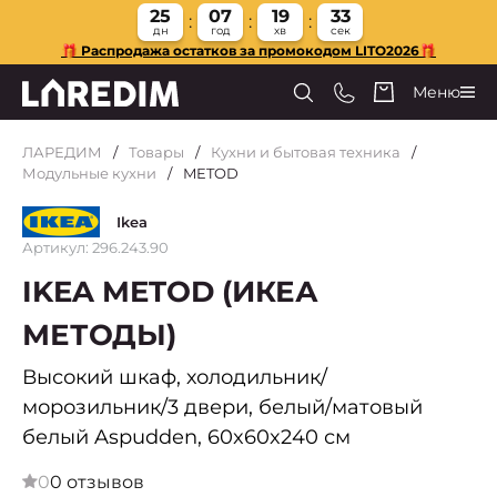
25
07
19
32
дн
год
хв
сек
🎁 Распродажа остатков за промокодом LITO2026🎁
Меню
ЛАРЕДИМ
Товары
Кухни и бытовая техника
Модульные кухни
METOD
Ikea
Артикул: 296.243.90
IKEA METOD (ИКЕА
МЕТОДЫ)
Высокий шкаф, холодильник/
морозильник/3 двери, белый/матовый
белый Aspudden, 60x60x240 см
0
0 отзывов