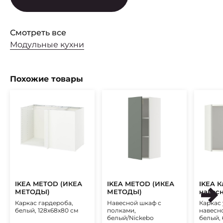
Смотреть все
Модульные кухни
Похожие товары
IKEA METOD (ИКЕА
IKEA METOD (ИКЕА
IKEA К
МЕТОДЫ)
МЕТОДЫ)
навесн
шкафа
Каркас гардероба,
Навесной шкаф с
Каркас
МЕТО
белый, 128x68x80 см
полками,
навесн
белый/Nickebo
белый, 