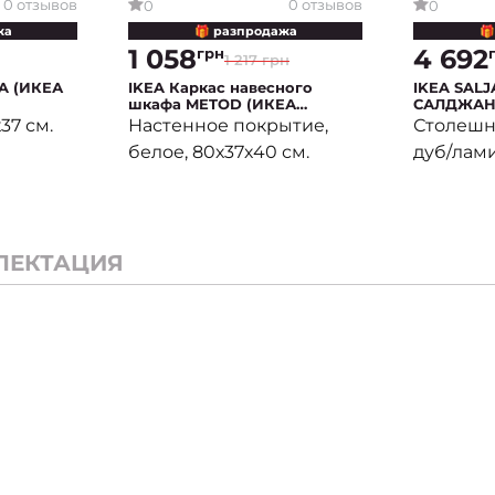
0 отзывов
0 отзывов
0
0
жа
🎁 разпродажа
🎁
1 058
4 692
грн
1 217 грн
A (ИКЕА
IKEA Каркас навесного
IKEA SAL
шкафа METOD (ИКЕА
САЛДЖАН
МЕТОДЫ)
37 см.
Настенное покрытие,
Столешн
белое, 80х37х40 см.
дуб/лами
ЛЕКТАЦИЯ