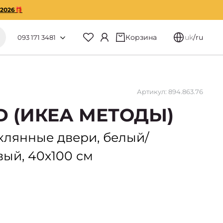
O2026🎁
Корзина
uk
/
ru
093 171 3481
Артикул: 894.863.76
D (ИКЕА МЕТОДЫ)
клянные двери, белый/
вый, 40х100 см