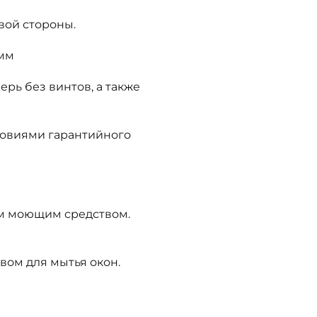
вой стороны.
 мм
рь без винтов, а также
словиями гарантийного
им моющим средством.
вом для мытья окон.