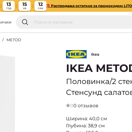
13
15
11
🎁 Распродажа остатков за промокодом LIT
год
хв
сек
личии
METOD
Ikea
IKEA METO
Половинка/2 сте
Стенсунд салато
0
0 отзывов
Ширина: 40,0 см
Глубина: 38,9 см