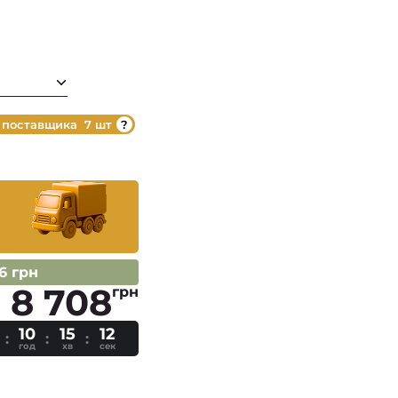
 поставщика
7 шт
06 грн
8 708
грн
10
15
11
год
хв
сек