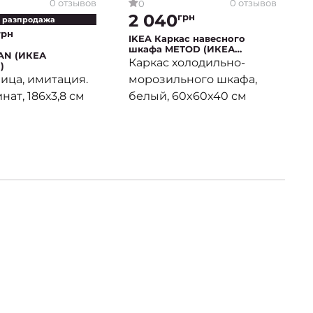
0 отзывов
0 отзывов
0
2 040
грн
 разпродажа
грн
IKEA Каркас навесного
шкафа METOD (ИКЕА
JAN (ИКЕА
МЕТОДЫ)
Каркас холодильно-
)
ица, имитация.
морозильного шкафа,
нат, 186х3,8 см
белый, 60x60x40 см