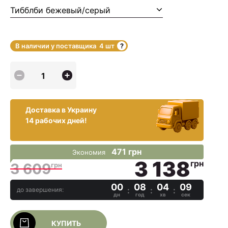
Тибблби бежевый/серый
В наличии у поставщика
4 шт
Доставка в Украину
14 рабочих дней!
471 грн
Экономия
3 138
грн
3 609
грн
00
08
04
09
до завершения:
дн
год
хв
сек
КУПИТЬ