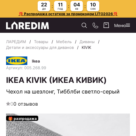
22
11
04
09
дн
год
хв
сек
🎁 Распродажа остатков за промокодом LITO2026🎁
Меню
ЛАРЕДИМ
Товары
Мебель
Диваны
Детали и аксессуары для диванов
KIVIK
Ikea
Артикул: 005.268.99
IKEA KIVIK (ИКЕА КИВИК)
Чехол на шезлонг, Тибблби светло-серый
0
0 отзывов
🎁 разпродажа