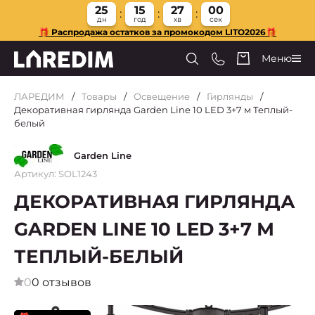
25
15
26
59
дн
год
хв
сек
🎁 Распродажа остатков за промокодом LITO2026🎁
Меню
ЛАРЕДИМ
Товары
Освещение
Гирлянды
Декоративная гирлянда Garden Line 10 LED 3+7 м Теплый-
белый
Garden Line
Артикул: SOL1243
ДЕКОРАТИВНАЯ ГИРЛЯНДА
GARDEN LINE 10 LED 3+7 М
ТЕПЛЫЙ-БЕЛЫЙ
0
0 отзывов