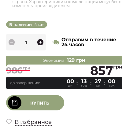
экрана. Характеристики и комплектация могут быть
изменены производителем
В наличии
4 шт
Отправим в течение
24 часов
129 грн
Экономия
857
грн
986
грн
00
13
27
00
до завершения:
дн
год
хв
сек
КУПИТЬ
В избранное