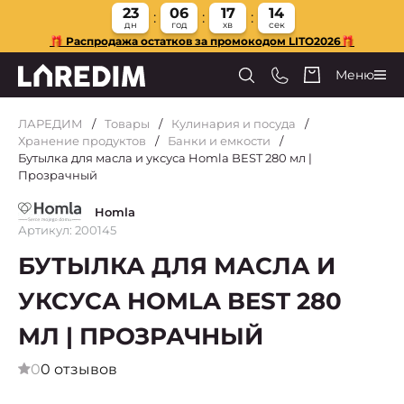
23
06
17
13
дн
год
хв
сек
🎁 Распродажа остатков за промокодом LITO2026🎁
Меню
ЛАРЕДИМ
Товары
Кулинария и посуда
Хранение продуктов
Банки и емкости
Бутылка для масла и уксуса Homla BEST 280 мл |
Прозрачный
Homla
Артикул: 200145
БУТЫЛКА ДЛЯ МАСЛА И
УКСУСА HOMLA BEST 280
МЛ | ПРОЗРАЧНЫЙ
0
0 отзывов