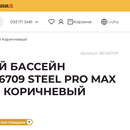
O2026🎁
Корзина
uk
/
ru
093 171 3481
см Коричневый
Артикул: BES56709
Й БАССЕЙН
6709 STEEL PRO MAX
М КОРИЧНЕВЫЙ
 поставщика