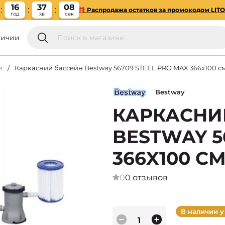
16
37
07
🎁 Распродажа остатков за промокодом LIT
год
хв
сек
личии
и
Каркасний бассейн Bestway 56709 STEEL PRO MAX 366x100 
Bestway
КАРКАСНИ
BESTWAY 5
366X100 С
0
0 отзывов
В наличии у