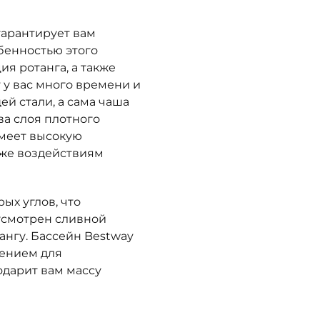
гарантирует вам
бенностью этого
я ротанга, а также
т у вас много времени и
й стали, а сама чаша
ва слоя плотного
имеет высокую
 же воздействиям
ых углов, что
усмотрен сливной
ангу. Бассейн Bestway
тением для
дарит вам массу