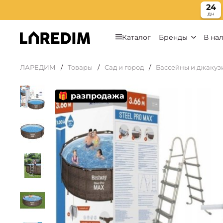
24
дн
Каталог
Бренды
В на
ЛАРЕДИМ
Товары
Сад и город
Бассейны и джакуз
🎁 разпродажа