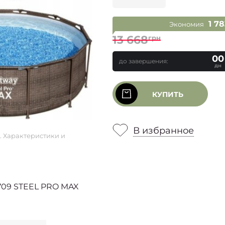
1 7
Экономия
13 668
грн
00
до завершения:
дн
КУПИТЬ
В избранное
. Характеристики и
709 STEEL PRO MAX