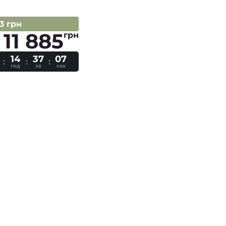
83 грн
11 885
грн
14
37
07
год
хв
сек