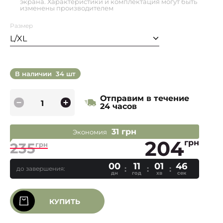
экрана. Характеристики и комплектация могут быть
изменены производителем
Размер
L/XL
В наличии
34 шт
Отправим в течение
24 часов
31 грн
Экономия
204
грн
235
грн
00
11
01
45
до завершения:
дн
год
хв
сек
КУПИТЬ