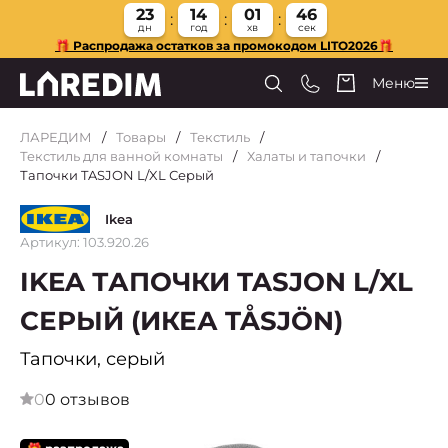
23
14
01
46
дн
год
хв
сек
🎁 Распродажа остатков за промокодом LITO2026🎁
Меню
ЛАРЕДИМ
Товары
Текстиль
Текстиль для ванной комнаты
Халаты и тапочки
Тапочки TASJON L/XL Серый
Ikea
Артикул: 103.920.26
IKEA ТАПОЧКИ TASJON L/XL
СЕРЫЙ (ИКЕА TÅSJÖN)
Тапочки, серый
0
0 отзывов