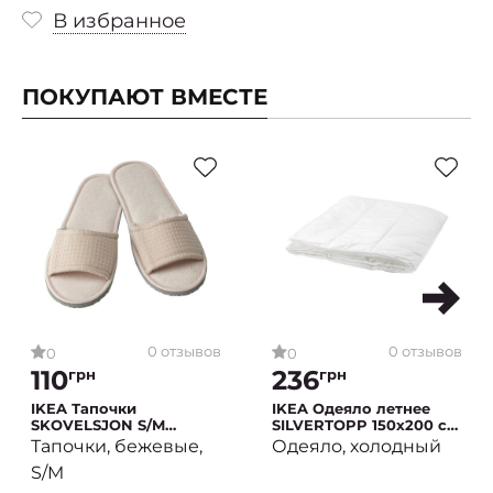
В избранное
ПОКУПАЮТ ВМЕСТЕ
0 отзывов
0 отзывов
0
0
110
236
грн
грн
IKEA Тапочки
IKEA Одеяло летнее
SKOVELSJON S/M
SILVERTOPP 150x200 см
Бежевый (ИКЕА
Белый (ИКЕА
Тапочки, бежевые,
Одеяло, холодный
SKOVELSJON)
SILVERTOPP)
S/M