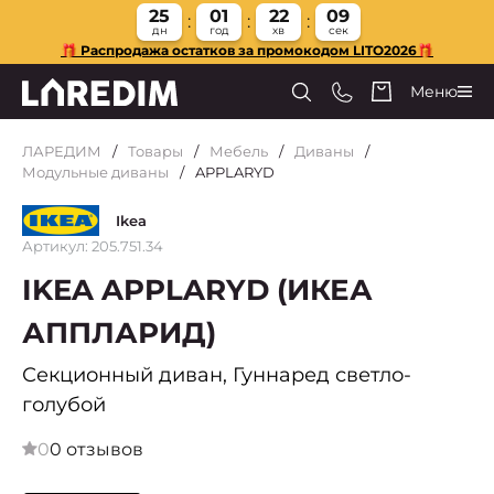
25
01
22
08
дн
год
хв
сек
🎁 Распродажа остатков за промокодом LITO2026🎁
Меню
ЛАРЕДИМ
Товары
Мебель
Диваны
Модульные диваны
APPLARYD
Ikea
Артикул: 205.751.34
IKEA APPLARYD (ИКЕА
АППЛАРИД)
Секционный диван, Гуннаред светло-
голубой
0
0 отзывов