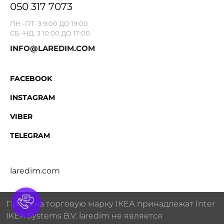
050 317 7073
ПН.-ПТ. З 9:00 ДО 19:00
СБ.-НД. З 10:00 ДО 17:00
INFO@LAREDIM.COM
FACEBOOK
INSTAGRAM
VIBER
TELEGRAM
laredim.com
Права на торговую марку IКЕА принадлежат Inter
IKEA Systems B.V. laredim не является