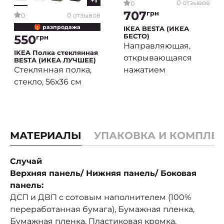
0 отзывов
0
707
грн
0 отзывов
0
🎁 разпродажа
IKEA BESTA (ИКЕА
БЕСТО)
550
грн
Направляющая,
IKEA Полка стеклянная
открывающаяся
BESTA (ИКЕА ЛУЧШЕЕ)
нажатием
Стеклянная полка,
стекло, 56х36 см
МАТЕРИАЛЫ
УПАКОВКА И КОМПЛЕ
Случай
Верхняя панель/ Нижняя панель/ Боковая
панель:
ДСП и ДВП с сотовым наполнителем (100%
переработанная бумага), Бумажная пленка,
Бумажная пленка, Пластиковая кромка,