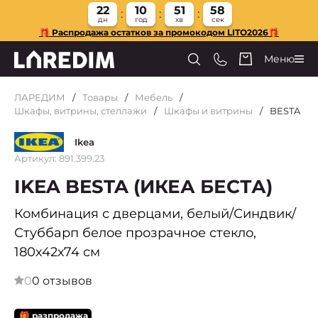
22
10
51
58
дн
год
хв
сек
🎁 Распродажа остатков за промокодом LITO2026🎁
Меню
ЛАРЕДИМ
Товары
Мебель
Шкафы, витрины, стеллажи
Шкафы и витрины
BESTA
Ikea
Артикул: 891.399.23
IKEA BESTA (ИКЕА БЕСТА)
Комбинация с дверцами, белый/Синдвик/
Стуббарп белое прозрачное стекло,
180х42х74 см
0
0 отзывов
🎁 разпродажа