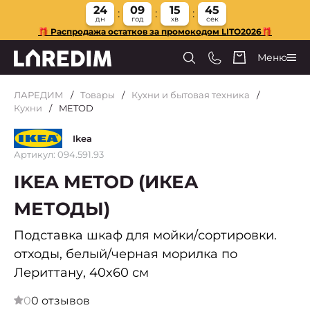
24
09
15
45
дн
год
хв
сек
🎁 Распродажа остатков за промокодом LITO2026🎁
Меню
ЛАРЕДИМ
Товары
Кухни и бытовая техника
Кухни
METOD
Ikea
Артикул: 094.591.93
IKEA METOD (ИКЕА
МЕТОДЫ)
Подставка шкаф для мойки/сортировки.
отходы, белый/черная морилка по
Лериттану, 40x60 см
0
0 отзывов