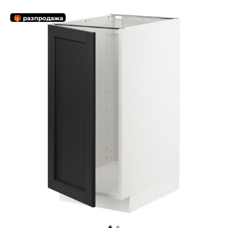
🎁 разпродажа