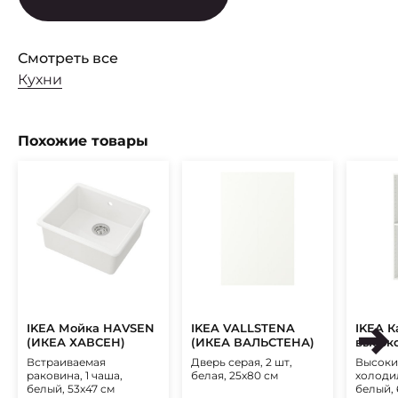
Смотреть все
Кухни
Похожие товары
IKEA Мойка HAVSEN
IKEA VALLSTENA
IKEA К
(ИКЕА ХАВСЕН)
(ИКЕА ВАЛЬСТЕНА)
высок
METOD
Встраиваемая
Дверь серая, 2 шт,
Высоки
МЕТО
раковина, 1 чаша,
белая, 25х80 см
холоди
белый, 53x47 см
белый, 