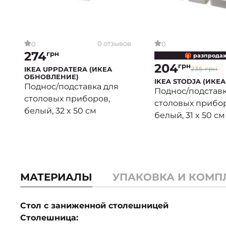
0 отзывов
0
0
274
грн
🎁 разпрода
204
грн
235 грн
IKEA UPPDATERA (ИКЕА
ОБНОВЛЕНИЕ)
IKEA STODJA (ИКЕА
Поднос/подставка для
Поднос/подставк
столовых приборов,
столовых прибор
белый, 32 x 50 см
белый, 31 x 50 см
МАТЕРИАЛЫ
УПАКОВКА И КОМП
Стол с заниженной столешницей
Столешница: