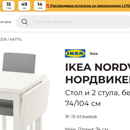
15
49
13
🎁 Распродажа остатков за промокодом LIT
год
хв
сек
личии
EN / KATTIL
Ikea
IKEA NORDV
НОРДВИКЕ
Стол и 2 стула, 
74/104 см
0
0 отзывов
Мин. Длина: 74 см