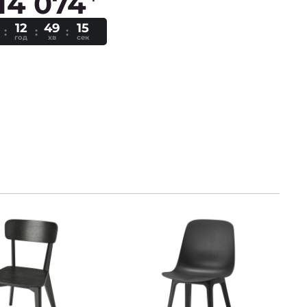
14 074
12
49
14
год
хв
сек