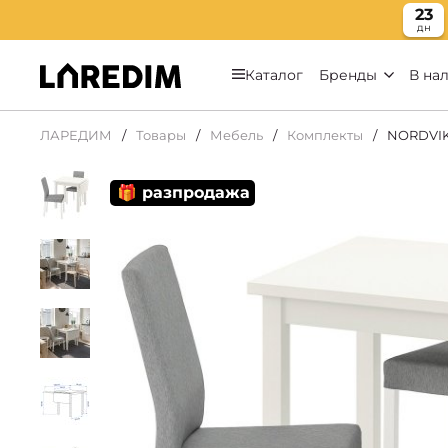
23
дн
Каталог
Бренды
В на
ЛАРЕДИМ
Товары
Мебель
Комплекты
NORDVIK
🎁 разпродажа