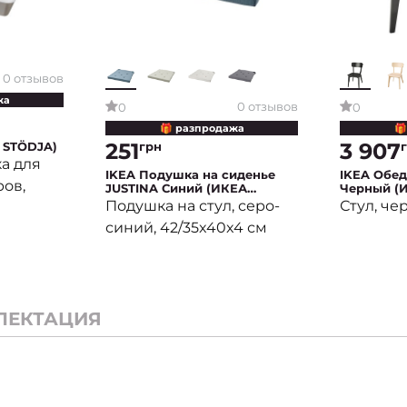
0 отзывов
жа
0 отзывов
0
0
🎁 разпродажа
🎁
251
3 907
грн
 STÖDJA)
а для
IKEA Подушка на сиденье
IKEA Обед
ов,
JUSTINA Синий (ИКЕА
Черный (
Джастин)
Подушка на стул, серо-
Стул, че
синий, 42/35x40x4 см
ЛЕКТАЦИЯ