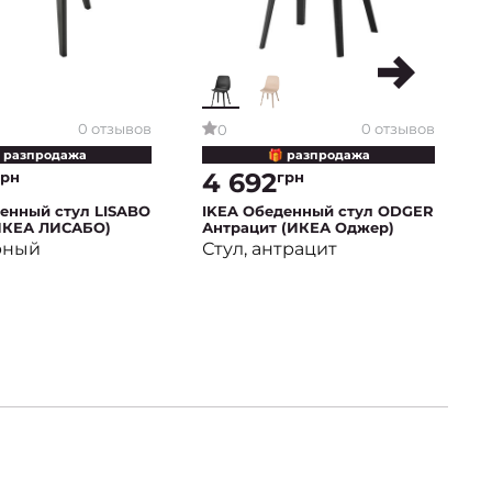
0 отзывов
0 отзывов
0
 разпродажа
🎁 разпродажа
4 692
грн
грн
енный стул LISABO
IKEA Обеденный стул ODGER
ИКЕА ЛИСАБО)
Антрацит (ИКЕА Оджер)
рный
Стул, антрацит