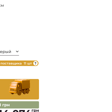
см
-серый
 поставщика
11 шт
11 грн
грн