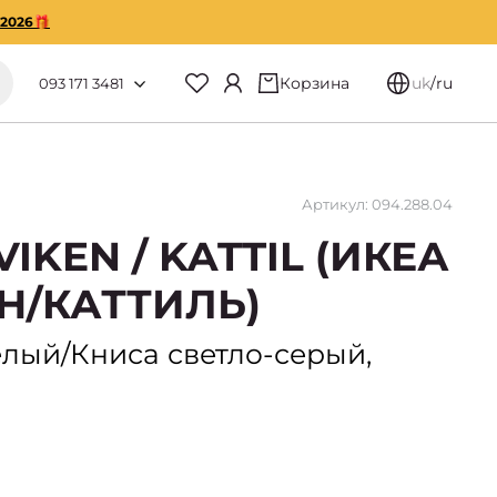
O2026🎁
Корзина
uk
/
ru
093 171 3481
Артикул: 094.288.04
IKEN / KATTIL (ИКЕА
Н/КАТТИЛЬ)
белый/Книса светло-серый,