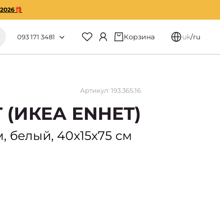
O2026🎁
Корзина
uk
/
ru
093 171 3481
Артикул: 193.365.16
 (ИКЕА ENHET)
, белый, 40x15x75 см