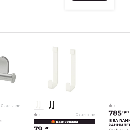
0 отзывов
0
785
грн
0 отзывов
0
я
IKEA RAN
🎁 разпродажа
РАННИЛЕ
79
грн