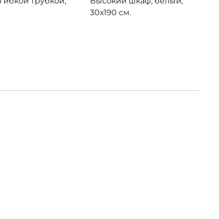
гибкой трубкой,
Высокий шкаф, белый,
30х190 см.