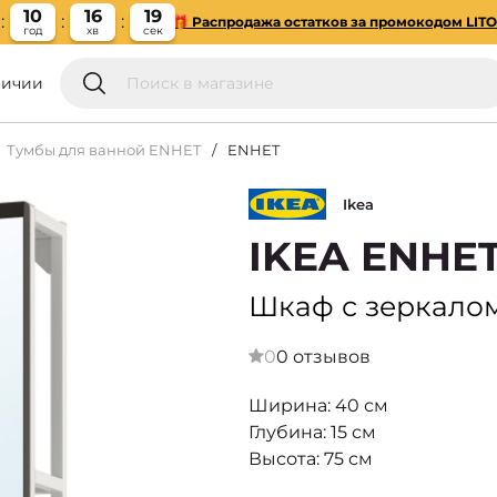
10
16
18
🎁 Распродажа остатков за промокодом LIT
год
хв
сек
личии
Тумбы для ванной ENHET
ENHET
Ikea
IKEA ENHET
Шкаф с зеркалом
0
0 отзывов
Ширина: 40 см
Глубина: 15 см
Высота: 75 см