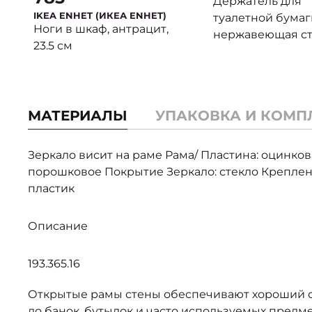
Держатель для
БРОГРУНД)
IKEA ENHET (ИКЕА ENHET)
туалетной бумаг
Ноги в шкаф, антрацит,
нержавеющая ст
23.5 см
МАТЕРИАЛЫ
УПАКОВКА И КОМП
Зеркало висит на раме Рама/ Пластина: оцинков
порошковое Покрытие Зеркало: стекло Креплени
пластик
Описание
193.365.16
Открытые рамы стены обеспечивают хороший о
до банок, бутылок и часто используемых предме