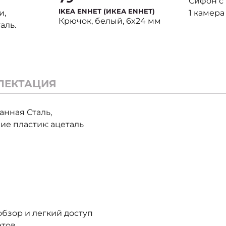
Сифон с 
IKEA ENHET (ИКЕА ENHET)
и,
1 камера
Крючок, белый, 6x24 мм
аль.
ЛЕКТАЦИЯ
анная Сталь,
е пластик: ацеталь
бзор и легкий доступ
тов.