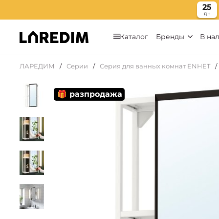
25
дн
Каталог
Бренды
В на
ЛАРЕДИМ
Серии
Серия для ванных комнат ENHET
🎁 разпродажа