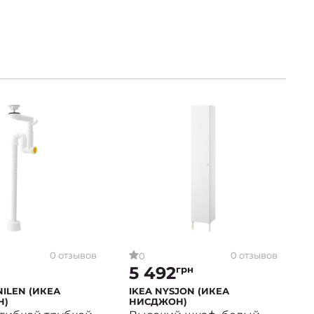
0 отзывов
0 отзывов
0
5 492
грн
NILEN (ИКЕА
IKEA NYSJON (ИКЕА
Н)
НИСДЖОН)