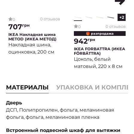
+2
0 отзывов
0
707
грн
0 отзывов
0
🎁 разпродажа
IKEA Накладная шина
METOD (ИКЕА МЕТОД)
942
грн
Накладная шина,
IKEA FORBATTRA (ИКЕА
оцинковка, 200 см
FÖRBÄTTRA)
Цоколь, белый
матовый, 220 x 8 см
МАТЕРИАЛЫ
УПАКОВКА И КОМПЛЕ
Дверь
ДСП, Полипропилен, фольга, меламиновая
фольга, фольга, меламиновая пленка
Встроенный подвесной шкаф для вытяжки