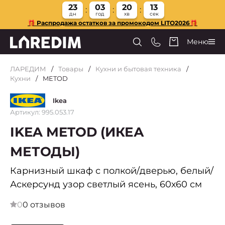
23
03
20
12
дн
год
хв
сек
🎁 Распродажа остатков за промокодом LITO2026🎁
Меню
ЛАРЕДИМ
Товары
Кухни и бытовая техника
Кухни
METOD
Ikea
Артикул: 995.053.17
IKEA METOD (ИКЕА
МЕТОДЫ)
Карнизный шкаф с полкой/дверью, белый/
Аскерсунд узор светлый ясень, 60х60 см
0
0 отзывов