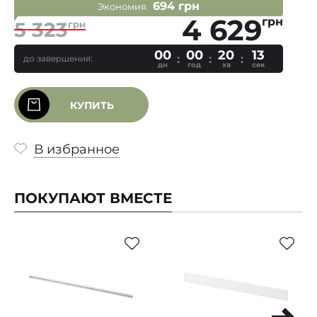
694 грн
Экономия
4 629
грн
5 323
грн
00
00
20
13
до завершения:
дн
год
хв
сек
КУПИТЬ
В избранное
ПОКУПАЮТ ВМЕСТЕ