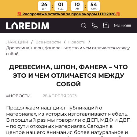
24
01
10
54
дн
год
хв
сек
🎁 Распродажа остатков за промокодом LITO2026🎁
Меню
ЛАРЕДИМ
Все новости
Новости
Древесина, шпон, фанера – что это и чем отличается между
собой
ДРЕВЕСИНА, ШПОН, ФАНЕРА – ЧТО
ЭТО И ЧЕМ ОТЛИЧАЕТСЯ МЕЖДУ
СОБОЙ
НОВОСТИ
28 АПРЕЛЯ 2023
Продолжаем наш цикл публикаций о
материалах, из которых изготавливают мебель.
В прошлый раз мы говорили о ДСП, МДФ и ДВП
– по сути отходных материалах. Сегодня в
центре нашего внимания более натуральное и