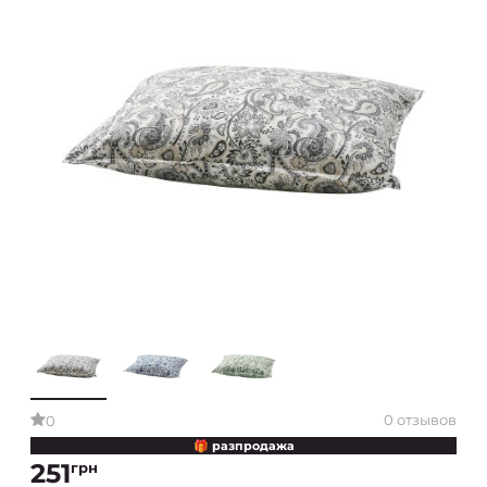
0 отзывов
0
🎁 разпродажа
251
грн