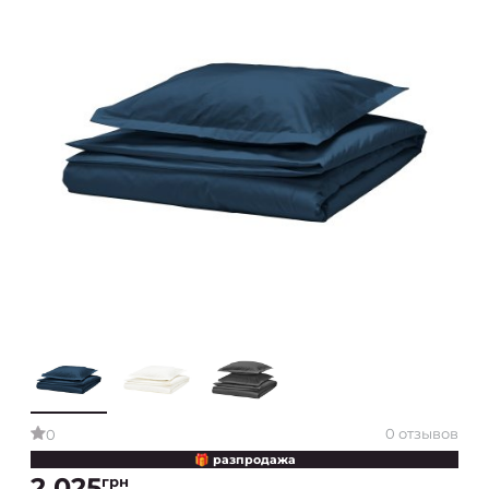
0 отзывов
0
🎁 разпродажа
2 025
грн