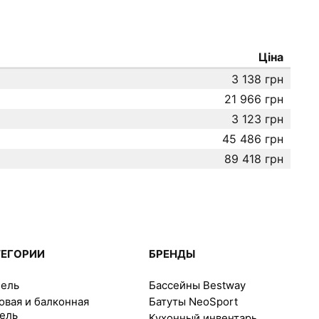
Ціна
3 138 грн
21 966 грн
3 123 грн
45 486 грн
89 418 грн
ТЕГОРИИ
БРЕНДЫ
ель
Бассейны Bestway
овая и балконная
Батуты NeoSport
ель
Кухонный инвентарь