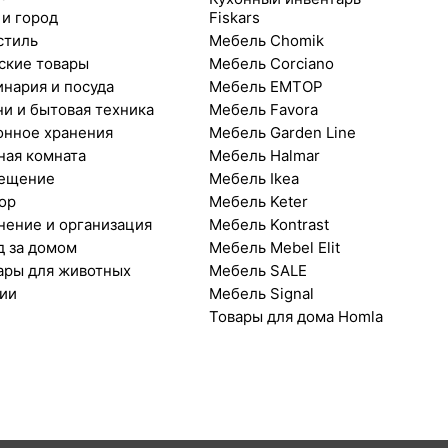
 и город
Fiskars
стиль
Мебель Chomik
ские товары
Мебель Corciano
инария и посуда
Мебель EMTOP
ни и бытовая техника
Мебель Favora
онное хранения
Мебель Garden Line
ная комната
Мебель Halmar
ещение
Мебель Ikea
ор
Мебель Keter
нение и организация
Мебель Kontrast
д за домом
Мебель Mebel Elit
ары для животных
Мебель SALE
ии
Мебель Signal
Товары для дома Homla