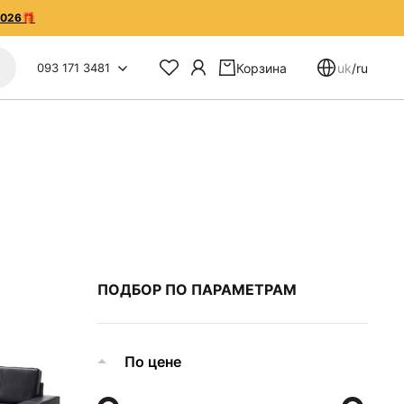
2026🎁
093 171 3481
Корзина
uk
/
ru
ПОДБОР ПО ПАРАМЕТРАМ
По цене