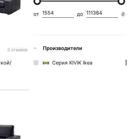
от
до
₴
Производители
0 отзывов
Серия KIVIK Ikea
ткой/