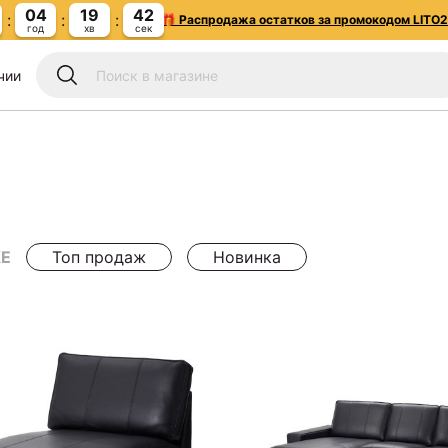
04
19
42
🎁 Распродажа остатков за промокодом LITO
год
хв
сек
чии
Е
Топ продаж
Новинка