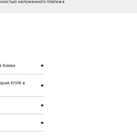
ожностью наложенного платежа
в Киеве
ерия KIVIK в