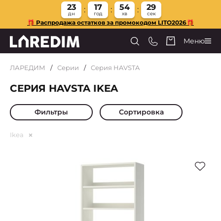
23
17
54
29
дн
год
хв
сек
🎁 Распродажа остатков за промокодом LITO2026🎁
Меню
ЛАРЕДИМ
Серии
Cерия HAVSTA
CЕРИЯ HAVSTA IKEA
Фильтры
Сортировка
Ikea