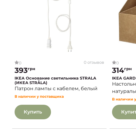
0 отзывов
0
0
393
314
грн
грн
IKEA Основание светильника STRALA
IKEA GARD
(ИКЕА STRÅLA)
Настольн
Патрон лампы с кабелем, белый
натуральн
В наличии у поставщика
В наличии 
Купить
Купи