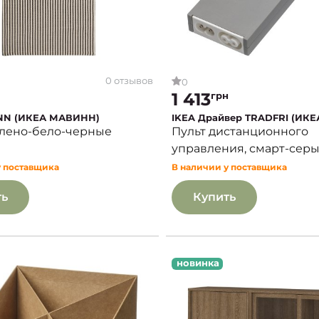
0 отзывов
0
1 413
грн
NN (ИКЕА МАВИНН)
IKEA Драйвер TRADFRI (ИК
елено-бело-черные
Пульт дистанционного
управления, смарт-серый
у поставщика
В наличии у поставщика
ть
Купить
новинка