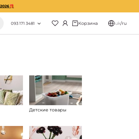
O2026🎁
Корзина
uk
/
ru
093 171 3481
Детские товары