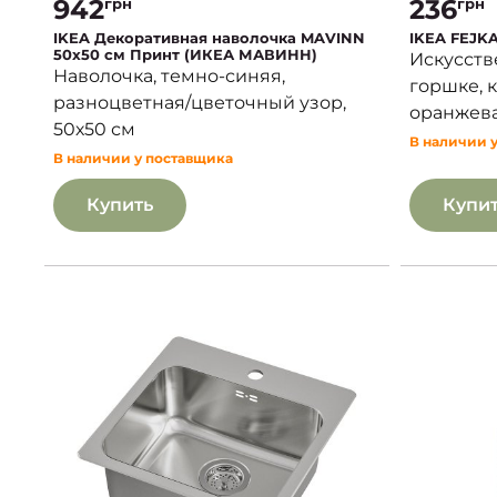
942
236
грн
грн
IKEA Декоративная наволочка MAVINN
IKEA FEJ
50х50 см Принт (ИКЕА МАВИНН)
Искусств
Наволочка, темно-синяя,
горшке, 
разноцветная/цветочный узор,
оранжева
50х50 см
В наличии 
В наличии у поставщика
Купить
Купи