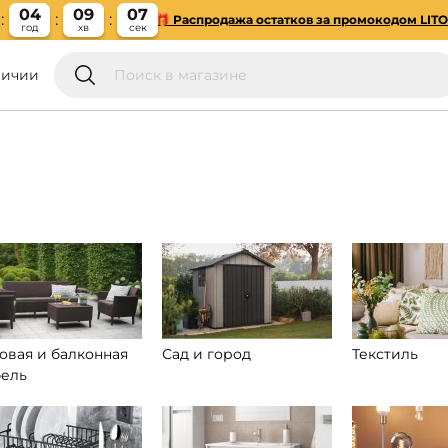
04
09
06
🎁 Распродажа остатков за промокодом LIT
год
хв
сек
личии
овая и балконная
Сад и город
Текстиль
ель