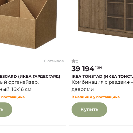
0 отзывов
0
39 194
грн
ESGARD (ИКЕА ГАРДЕСГАРД)
IKEA TONSTAD (ИКЕА ТОНСТ
ый органайзер,
Комбинация с раздвиж
ый, 16x16 см
дверями
у поставщика
В наличии у поставщика
ть
Купить