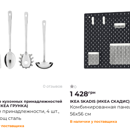
0 отзывов
0
1 428
грн
р кухонных принадлежностей
IKEA SKADIS (ИКЕА СКАДИС)
КЕА ГРУНКА)
Комбинированная панел
 принадлежности, 4 шт.,
56x56 см
ющ сталь
В наличии у поставщика
у поставщика