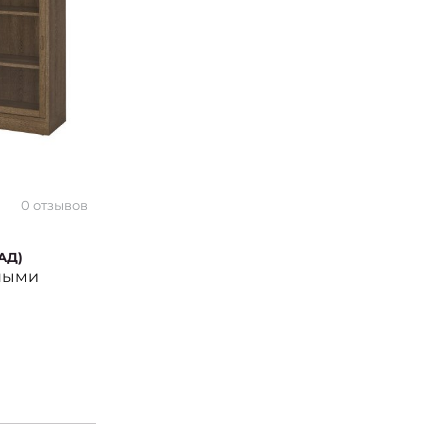
0 отзывов
АД)
ными