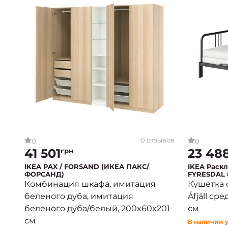
0 отзывов
0
0
41 501
23 48
грн
IKEA PAX / FORSAND (ИКЕА ПАКС/
IKEA Раскл
ФОРСАНД)
FYRESDAL 
ФИРЕСДАЛ
Комбинация шкафа, имитация
Кушетка 
беленого дуба, имитация
Åfjäll ср
беленого дуба/белый, 200x60x201
см
см
В наличии 