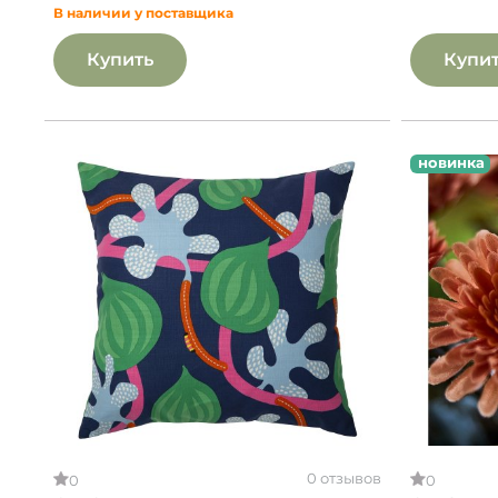
В наличии у поставщика
Купить
Купи
новинка
0 отзывов
0
0