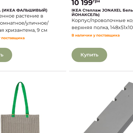
10 199
грн
KA (ИКЕА ФАЛЬШИВЫЙ)
IKEA Стеллаж JONAXEL Бел
ЙОНАКСЕЛЬ)
енное растение в
Корпус/проволочные ко
комнатное/уличное/
верхняя полка, 148x51x1
я хризантема, 9 см
В наличии у поставщика
у поставщика
ть
Купить