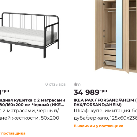
0 отзывов
0
8
34 989
грн
грн
адная кушетка с 2 матрасами
IKEA PAX / FORSAND/AHEIM 
80/160x200 см Черный (ИКЕА
PAX/FORSAND/AHEIM)
Ь)
с 2 матрасами, черный/
Шкаф-купе, имитация б
едней жесткости, 80x200
дуба/зеркало, 125x60x23
В наличии у поставщика
у поставщика