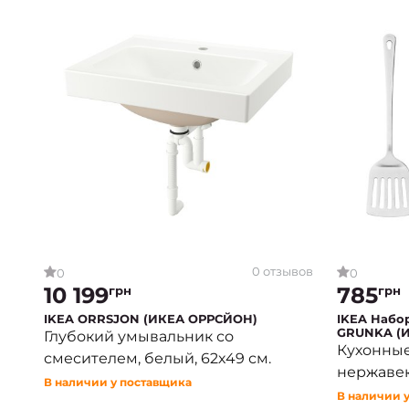
0 отзывов
0
0
10 199
785
грн
грн
IKEA ORRSJON (ИКЕА ОРРСЙОН)
IKEA Набо
GRUNKA (И
Глубокий умывальник со
Кухонные
смесителем, белый, 62х49 см.
нержаве
В наличии у поставщика
В наличии 