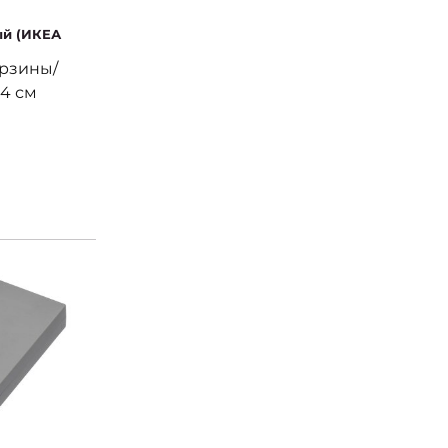
ый (ИКЕА
рзины/
04 см