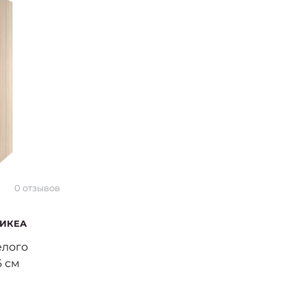
0 отзывов
(ИКЕА
елого
6 см