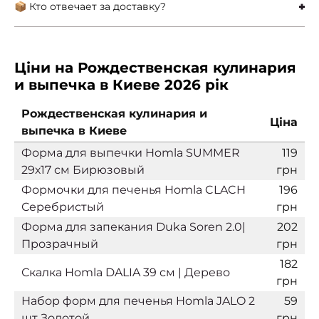
📦 Кто отвечает за доставку?
Ціни на Рождественская кулинария
и выпечка в Киеве 2026 рік
Рождественская кулинария и
Ціна
выпечка в Киеве
Форма для выпечки Homla SUMMER
119
29х17 см Бирюзовый
грн
Формочки для печенья Homla CLACH
196
Серебристый
грн
Форма для запекания Duka Soren 2.0|
202
Прозрачный
грн
182
Скалка Homla DALIA 39 см | Дерево
грн
Набор форм для печенья Homla JALO 2
59
шт Золотой
грн