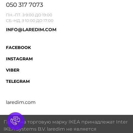
050 317 7073
ПН.-ПТ. З 9:00 ДО 19:00
СБ.-НД. З 10:00 ДО 17:00
INFO@LAREDIM.COM
FACEBOOK
INSTAGRAM
VIBER
TELEGRAM
laredim.com
Права на торговую марку IКЕА принадлежат Inter
IKEA Systems B.V. laredim не является