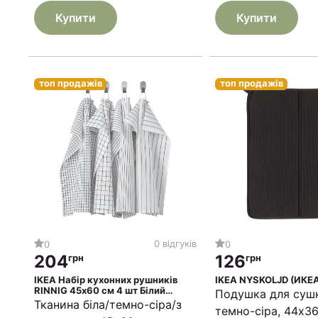
Купити
Купити
топ продажів
топ продажів
0 відгуків
0
0
204
126
грн
грн
IKEA Набір кухонних рушників
IKEA NYSKOLJD (ИКЕ
RINNIG 45х60 см 4 шт Білий
Подушка для сушк
(ИКЕА РИННИГ)
Тканина біла/темно-сіра/з
темно-сіра, 44x3