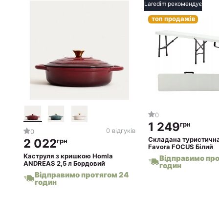
Laredim рекомендує
топ продажів
0
1 249
грн
0 відгуків
0
Складана туристична
2 022
грн
Favora FOCUS Білий
Каструля з кришкою Homla
Відправимо пр
ANDREAS 2,5 л Бордовий
годин
Відправимо протягом 24
годин