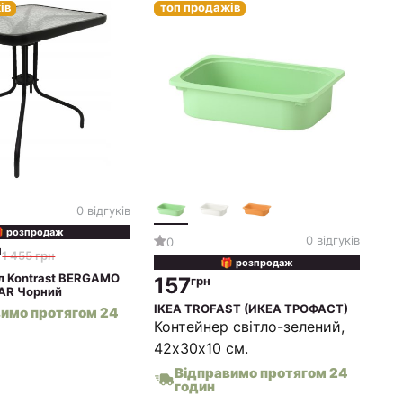
ів
топ продажів
0 відгуків
 розпродаж
0 відгуків
0
н
1 455 грн
🎁 розпродаж
л Kontrast BERGAMO
157
грн
AR Чорний
IKEA TROFAST (ИКЕА ТРОФАСТ)
вимо протягом 24
Контейнер світло-зелений,
42х30х10 см.
Відправимо протягом 24
годин