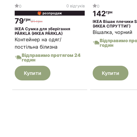
0 відгуків
0
0
142
грн
🎁 розпродаж
79
грн
91 грн
IKEA Вішак плечики 
(ИКЕА СПРУТТИГ)
IKEA Сумка для зберігання
Вішалка, чорний
PÄRKLA (ИКЕА PÄRKLA)
Контейнер на одяг/
Відправимо пр
годин
постільна білизна
Відправимо протягом 24
годин
Купити
Купити