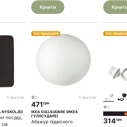
Купити
Купит
топ продажів
топ продаж
0 відгуків
0 відгуків
0
471
грн
0
А NYSKOLJD)
IKEA GULLSUDARE (ИКЕА

ГУЛЛСУДАРЕ)
и посуду,
314
грн
Абажур підвісного
6 см