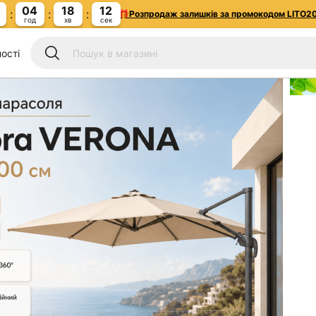
04
18
10
🎁Розпродаж залишків за промокодом LITO2
год
хв
сек
ості