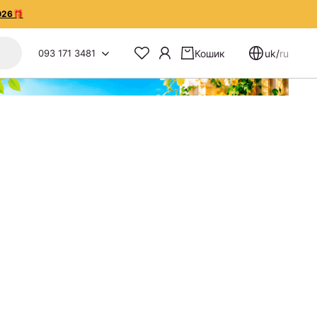
026🎁
093 171 3481
Кошик
uk
/
ru