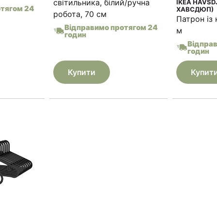
світильника, білий/ручна
IKEA HAVSD
отягом 24
ХАВСДЮП)
робота, 70 см
Патрон із 
Відправимо протягом 24
м
годин
Відпра
годин
Купити
Купит