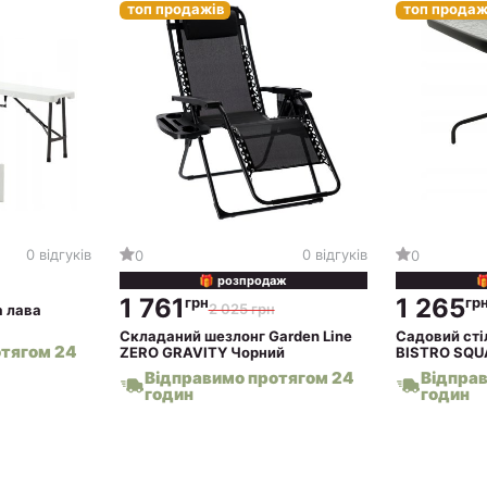
топ продажів
топ продаж
0 відгуків
0 відгуків
0
0
🎁 розпродаж

1 761
1 265
грн
гр
2 025 грн
 лава
Складаний шезлонг Garden Line
Садовий сті
отягом 24
ZERO GRAVITY Чорний
BISTRO SQU
Відправимо протягом 24
Відпра
годин
годин