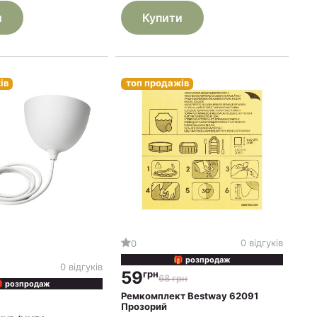
и
Купити
ів
топ продажів
0 відгуків
0
🎁 розпродаж
0 відгуків
59
грн
68 грн
 розпродаж
Ремкомплект Bestway 62091
Прозорий