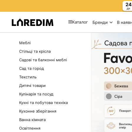
24
дн
Каталог
Бренди
В наявн
Меблі
Стільці та крісла
Садові та балконні меблі
Сад та город
Текстиль
Дитячі товари
Кулінарія та посуд
Кухні та побутова техніка
Кухонне зберігання
Ванна кімната
Освітлення